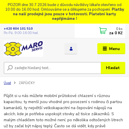
POZOR dne 30.7.2026 bude z důvodu návštěvy lékaře otevřeno od
10.00 do 16.00 hod. Omlouváme se a děkujeme za pochopení.
Platby
na naší prodejně jsou pouze v hotovosti. Platební karty
nepřijímáme !
0
ks
+420 604 101 510
za
0 Kč
Po-Pá, 9:00-16:00 hod.
Menu
Hledat
Úvod
ZÁPŮJČKY
Půjčit si u nás můžete mobilní průtokové chlazení s různou
kapacitou, ty menší jsou vhodné pro posezení s rodinou či partou
kamarádů, ty největší velkokapacitní na čepování nápojů na
akcích, kde je potřeba uspokojit stovky až tisíce zákazníků. S
malým chladičem toto možné není, po několika odtočených litrech
už by začal být nápoj teplý. Často se dá vidět, kdy právě