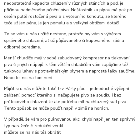
nedostatečná kapacita chlazení v různých stáncích a pod. je
příčinou nadměrného pěnění piva. Nešťastník za pípou má pak po
celém pultě roztočená piva a z výčepního kohoutu, ze kterého
teče už jen pěna, je jen pomalu a s velkými obtížemi dotáčí.
To se vám u nás určitě nestane, protože my vám s výběrem
správného chlazení, ať už půjčovaného či kupovaného, rádi a
odborně poradíme.
Menší chladiče mají v sobě zabudovaný kompresor na tlakování
piva či jiných nápojů, k těm větším chladičům vám zapůjčíme též
tlakovou lahev s potravinářským plynem a naprosté laiky zaučíme.
Nebojte, nic na tom není.
Půjčit si u nás můžete také tzv. Párty pípu - jednoduché výčepní
zařízení, pomocí kterého si načepujete pivo ze soudku i bez
průtokového chlazení. Je ale potřeba mít nachlazený sud piva.
Tento způsob se může použít např. v zimě na horách.
V případě, že vám pro plánovanou akci chybí např. jen ten správný
typ naražeče či redukční ventil,
můžete se na nás též obrátit.