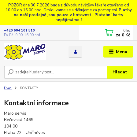
POZOR dne 30.7.2026 bude z důvodu návštěvy lékaře otevřeno od
10.00 do 16.00 hod. Omlouváme se a děkujeme za pochopení.
Platby
na naší prodejně jsou pouze v hotovosti. Platební karty
nepřijímáme !
0
ks
+420 604 101 510
za
0 Kč
Po-Pá, 9:00-16:00 hod.
Menu
Hledat
Úvod
KONTAKTY
Kontaktní informace
Maro servis
Bečovská 1469
104 00
Praha 22 - Uhříněves