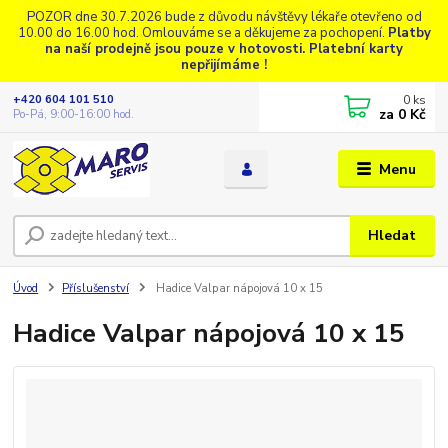
POZOR dne 30.7.2026 bude z důvodu návštěvy lékaře otevřeno od
10.00 do 16.00 hod. Omlouváme se a děkujeme za pochopení.
Platby
na naší prodejně jsou pouze v hotovosti. Platební karty
nepřijímáme !
0
ks
+420 604 101 510
za
0 Kč
Po-Pá, 9:00-16:00 hod.
Menu
Hledat
Úvod
Příslušenství
Hadice Valpar nápojová 10 x 15
Hadice Valpar nápojová 10 x 15