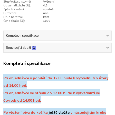
Stupňovitost (slovně):
Výčepní
Obsah alkoholu (%):
4,6
Způsob kvašení:
spodně
Filtrované:
ano
Druh naražeče:
korb
Cena obalu (Kč):
1000
Kompletní specifikace
Související zboží
1
Kompletní specifikace
Při objednávce v pondělí do 12.00 bude k vyzvednutí v úterý
od 14.00 hod.
Při objednávce ve středu do 12.00 bude k vyzvednutí ve
čtvrtek od 14.00 hod.
Po vložení piva do košíku
ještě vložte
v následujícím kroku