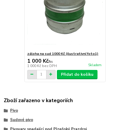
záloha na sud 1000 Kč (ilustrativní foto1)
1 000 Kč
/
ks
Skladem
1 000 Kč
bez DPH
Přidat do košíku
Zboží zařazeno v kategoriích
Pivo
Sudové pivo
Pivovary spadající pod Plzeňský Prazdroj