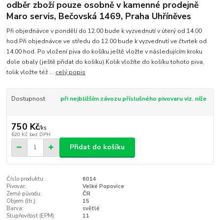
odběr zboží pouze osobně v kamenné prodejně
Maro servis, Bečovská 1469, Praha Uhříněves
Při objednávce v pondělí do 12.00 bude k vyzvednutí v úterý od 14.00
hod.Při objednávce ve středu do 12.00 bude k vyzvednutí ve čtvrtek od
14.00 hod. Po vložení piva do košíku ještě vložte v následujícím kroku
dole obaly (ještě přidat do košíku).Kolik vložíte do košíku tohoto piva,
tolik vložte též ...
celý popis
Dostupnost
při nejbližším závozu příslušného pivovaru viz. níže
750 Kč
/
ks
620 Kč
bez DPH
Přidat do košíku
Číslo produktu:
6014
Pivovar:
Velké Popovice
Země původu:
ČR
Objem (ltr,):
15
Barva:
světlé
Stupňovitost (EPM):
11