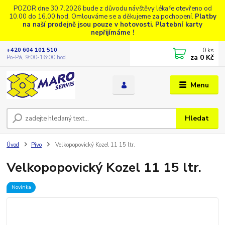
POZOR dne 30.7.2026 bude z důvodu návštěvy lékaře otevřeno od
10.00 do 16.00 hod. Omlouváme se a děkujeme za pochopení.
Platby
na naší prodejně jsou pouze v hotovosti. Platební karty
nepřijímáme !
0
ks
+420 604 101 510
za
0 Kč
Po-Pá, 9:00-16:00 hod.
Menu
Hledat
Úvod
Pivo
Velkopopovický Kozel 11 15 ltr.
Velkopopovický Kozel 11 15 ltr.
Novinka