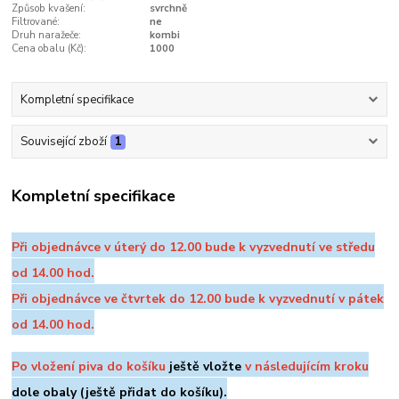
Způsob kvašení:
svrchně
Filtrované:
ne
Druh naražeče:
kombi
Cena obalu (Kč):
1000
Kompletní specifikace
Související zboží
1
Kompletní specifikace
Při objednávce v úterý do 12.00 bude k vyzvednutí ve středu
od 14.00 hod.
Při objednávce ve čtvrtek do 12.00 bude k vyzvednutí v pátek
od 14.00 hod.
Po vložení piva do košíku
ještě vložte
v následujícím kroku
dole
obaly (ještě přidat do košíku).