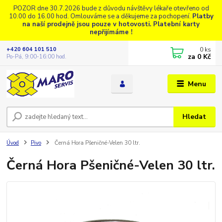
POZOR dne 30.7.2026 bude z důvodu návštěvy lékaře otevřeno od
10.00 do 16.00 hod. Omlouváme se a děkujeme za pochopení.
Platby
na naší prodejně jsou pouze v hotovosti. Platební karty
nepřijímáme !
0
ks
+420 604 101 510
za
0 Kč
Po-Pá, 9:00-16:00 hod.
Menu
Hledat
Úvod
Pivo
Černá Hora Pšeničné-Velen 30 ltr.
Černá Hora Pšeničné-Velen 30 ltr.