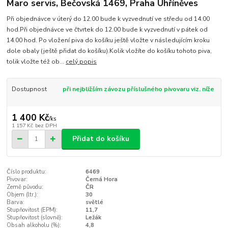
Maro servis, Bečovská 1469, Praha Uhříněves
Při objednávce v úterý do 12.00 bude k vyzvednutí ve středu od 14.00
hod.Při objednávce ve čtvrtek do 12.00 bude k vyzvednutí v pátek od
14.00 hod. Po vložení piva do košíku ještě vložte v následujícím kroku
dole obaly (ještě přidat do košíku).Kolik vložíte do košíku tohoto piva,
tolik vložte též ob...
celý popis
Dostupnost
při nejbližším závozu příslušného pivovaru viz. níže
1 400 Kč
/
ks
1 157 Kč
bez DPH
Přidat do košíku
Číslo produktu:
6469
Pivovar:
Černá Hora
Země původu:
ČR
Objem (ltr,):
30
Barva:
světlé
Stupňovitost (EPM):
11,7
Stupňovitost (slovně):
Ležák
Obsah alkoholu (%):
4,8