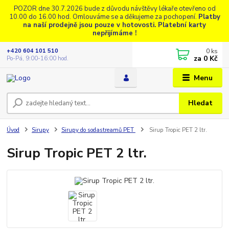
POZOR dne 30.7.2026 bude z důvodu návštěvy lékaře otevřeno od
10.00 do 16.00 hod. Omlouváme se a děkujeme za pochopení.
Platby
na naší prodejně jsou pouze v hotovosti. Platební karty
nepřijímáme !
0
ks
+420 604 101 510
za
0 Kč
Po-Pá, 9:00-16:00 hod.
Menu
Hledat
Úvod
Sirupy
Sirupy do sodastreamů PET
Sirup Tropic PET 2 ltr.
Sirup Tropic PET 2 ltr.