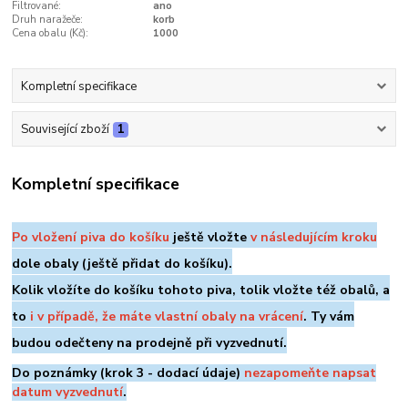
Filtrované:
ano
Druh naražeče:
korb
Cena obalu (Kč):
1000
Kompletní specifikace
Související zboží
1
Kompletní specifikace
Po vložení piva do košíku
ještě vložte
v následujícím kroku
dole
obaly (ještě přidat do košíku).
Kolik vložíte do košíku tohoto piva, tolik vložte též obalů, a
to
i v případě, že máte vlastní obaly na vrácení
. Ty vám
budou odečteny na prodejně při vyzvednutí.
Do poznámky (krok 3 - dodací údaje)
nezapomeňte napsat
datum vyzvednutí
.