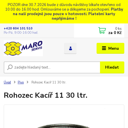
POZOR dne 30.7.2026 bude z důvodu návštěvy lékaře otevřeno od
10.00 do 16.00 hod. Omlouváme se a děkujeme za pochopení.
Platby
na naší prodejně jsou pouze v hotovosti. Platební karty
nepřijímáme !
0
ks
+420 604 101 510
za
0 Kč
Po-Pá, 9:00-16:00 hod.
Menu
Hledat
Úvod
Pivo
Rohozec Kacíř 11 30 ltr.
Rohozec Kacíř 11 30 ltr.