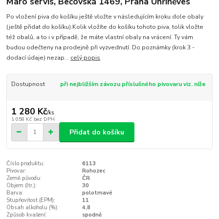
Maro servis, Bečovská 1469, Praha Uhříněves
Po vložení piva do košíku ještě vložte v následujícím kroku dole obaly
(ještě přidat do košíku).Kolik vložíte do košíku tohoto piva, tolik vložte
též obalů, a to i v případě, že máte vlastní obaly na vrácení. Ty vám
budou odečteny na prodejně při vyzvednutí. Do poznámky (krok 3 -
dodací údaje) nezap...
celý popis
Dostupnost
při nejbližším závozu příslušného pivovaru viz. níže
1 280 Kč
/
ks
1 058 Kč
bez DPH
Přidat do košíku
Číslo produktu:
6113
Pivovar:
Rohozec
Země původu:
ČR
Objem (ltr,):
30
Barva:
polotmavé
Stupňovitost (EPM):
11
Obsah alkoholu (%):
4,8
Způsob kvašení:
spodně