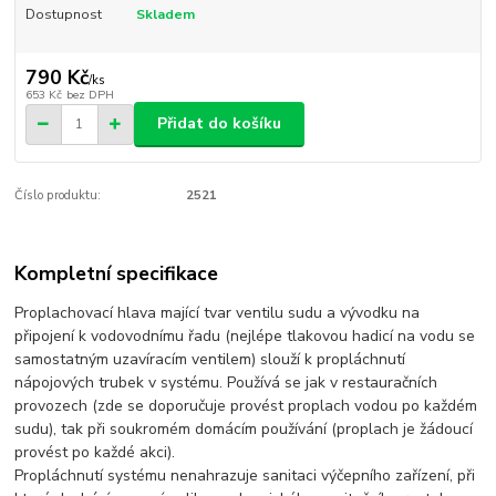
Dostupnost
Skladem
790 Kč
/
ks
653 Kč
bez DPH
Přidat do košíku
Číslo produktu:
2521
Kompletní specifikace
Proplachovací hlava mající tvar ventilu sudu a vývodku na
připojení k vodovodnímu řadu (nejlépe tlakovou hadicí na vodu se
samostatným uzavíracím ventilem) slouží k propláchnutí
nápojových trubek v systému. Používá se jak v restauračních
provozech (zde se doporučuje provést proplach vodou po každém
sudu), tak při soukromém domácím používání (proplach je žádoucí
provést po každé akci).
Propláchnutí systému nenahrazuje sanitaci výčepního zařízení, při