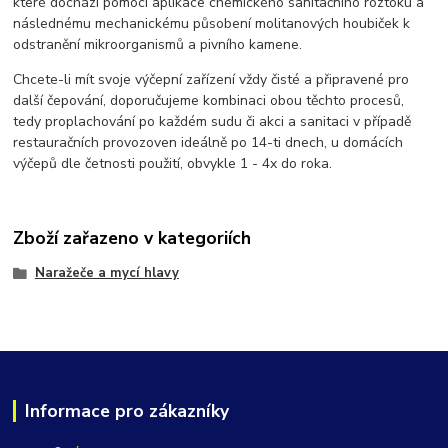
které dochází pomocí aplikace chemického sanitačního roztoku a
následnému mechanickému působení molitanových houbiček k
odstranění mikroorganismů a pivního kamene.
Chcete-li mít svoje výčepní zařízení vždy čisté a připravené pro
další čepování, doporučujeme kombinaci obou těchto procesů,
tedy proplachování po každém sudu či akci a sanitaci v případě
restauračních provozoven ideálně po 14-ti dnech, u domácích
výčepů dle četnosti použití, obvykle 1 - 4x do roka.
Zboží zařazeno v kategoriích
Naražeče a mycí hlavy
Informace pro zákazníky