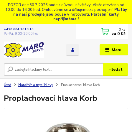
POZOR dne 30.7.2026 bude z důvodu návštěvy lékaře otevřeno od
10.00 do 16.00 hod. Omlouváme se a děkujeme za pochopení.
Platby
na naší prodejně jsou pouze v hotovosti. Platební karty
nepřijímáme !
0
ks
+420 604 101 510
za
0 Kč
Po-Pá, 9:00-16:00 hod.
Menu
Hledat
Úvod
Naražeče a mycí hlavy
Proplachovací hlava Korb
Proplachovací hlava Korb