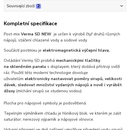
Související zboží
2
Kompletní specifikace
Post-mix
Verma SD NEW
je určen k výrobě čtyř druhů různých
nápojů, stáčení chlazené vody a sodové vody.
Součástí postmixu je
elektromagnetická výčepní hlava.
Ovládání Vermy SD probíhá
mechanickými tlačítky
na skleněném panelu
s displayem, který dodává přístroji svěží
ráz. Použití této moderní technologie dovoluje
uživatelům
elektronicky nastavovat poměry sirupů, velikosti
dávek, sledovat množství vydaných nápojů a nově i vyrábět
džusy
(míchání sirupů se studenou vodou).
Plocha pro nápojové symboly je podsvětlená.
Tepelným výměníkem chladu je hliníkový blok, ve kterém je zalit
saturátor, nerezový výparník a nápojové vlnovce.
Vstupní připojení ve dně zařízení umožňuje přivedení vody, sirupů