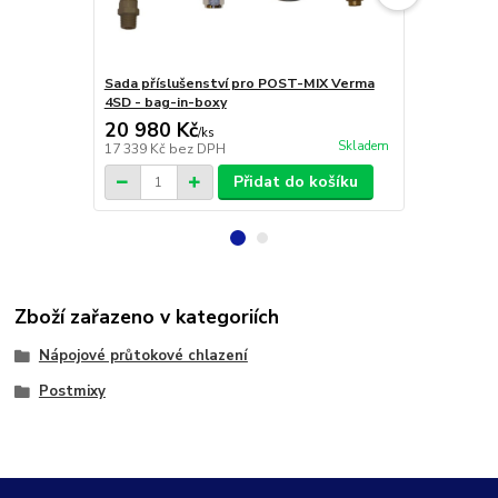
Sada příslušenství pro POST-MIX Verma
Sada příslu
4SD - bag-in-boxy
4SD - kyvet
20 980 Kč
26 590 
/
ks
Skladem
17 339 Kč
bez DPH
21 975 Kč
be
Přidat do košíku
Zboží zařazeno v kategoriích
Nápojové průtokové chlazení
Postmixy