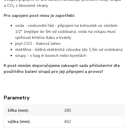
a CO
z libovolné strany.
2
Pro zapojení post-mixu je zapotřebí:
voda - vodovodní řád - připojení na kohoutek se závitem
1/2" (nejlépe do 5m od sodobaru), voda na vstupu musí
splňovat kritéria tlaku a kvality
plyn CO2 - tlaková lahev
elektřina - běžná elektrická zásuvka (do 1,5m od sodobaru)
sirupy - v bag in boxech nebo kyvetách
K post-mixům doporučujeme zakoupit sadu příslušentví dle
použitého balení sirupů pro jeji připojení a provoz!
Parametry
šířka (mm)
280
výška (mm)
462