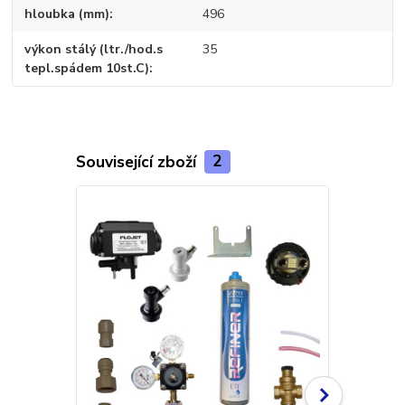
hloubka (mm)
496
výkon stálý (ltr./hod.s
35
tepl.spádem 10st.C)
Související zboží
2