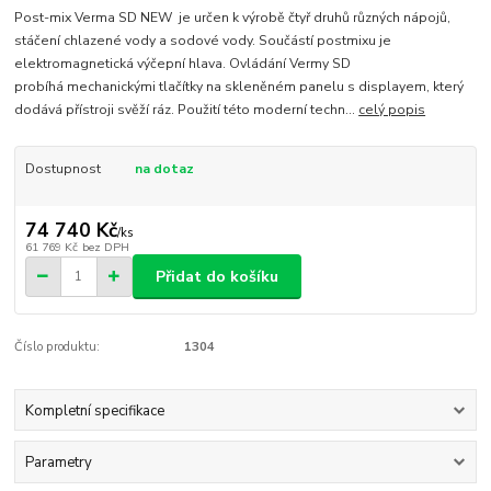
Post-mix Verma SD NEW je určen k výrobě čtyř druhů různých nápojů,
stáčení chlazené vody a sodové vody. Součástí postmixu je
elektromagnetická výčepní hlava. Ovládání Vermy SD
probíhá mechanickými tlačítky na skleněném panelu s displayem, který
dodává přístroji svěží ráz. Použití této moderní techn...
celý popis
Dostupnost
na dotaz
74 740 Kč
/
ks
61 769 Kč
bez DPH
Přidat do košíku
Číslo produktu:
1304
Kompletní specifikace
Parametry