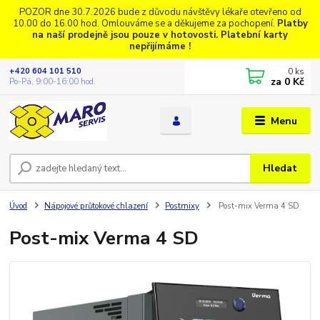
POZOR dne 30.7.2026 bude z důvodu návštěvy lékaře otevřeno od
10.00 do 16.00 hod. Omlouváme se a děkujeme za pochopení.
Platby
na naší prodejně jsou pouze v hotovosti. Platební karty
nepřijímáme !
0
ks
+420 604 101 510
za
0 Kč
Po-Pá, 9:00-16:00 hod.
Menu
Hledat
Úvod
Nápojové průtokové chlazení
Postmixy
Post-mix Verma 4 SD
Post-mix Verma 4 SD