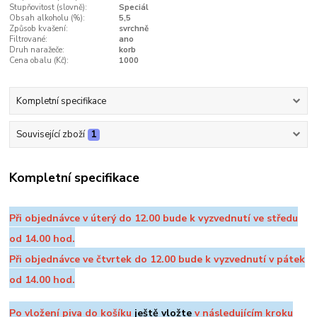
Stupňovitost (slovně):
Speciál
Obsah alkoholu (%):
5,5
Způsob kvašení:
svrchně
Filtrované:
ano
Druh naražeče:
korb
Cena obalu (Kč):
1000
Kompletní specifikace
Související zboží
1
Kompletní specifikace
Při objednávce v úterý do 12.00 bude k vyzvednutí ve středu
od 14.00 hod.
Při objednávce ve čtvrtek do 12.00 bude k vyzvednutí v pátek
od 14.00 hod.
Po vložení piva do košíku
ještě vložte
v následujícím kroku