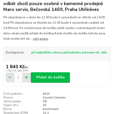
odběr zboží pouze osobně v kamenné prodejně
Maro servis, Bečovská 1469, Praha Uhříněves
Při objednávce v úterý do 12.00 bude k vyzvednutí ve středu od 14.00
hod.Při objednávce ve čtvrtek do 12.00 bude k vyzvednutí v pátek od
14.00 hod. Po vložení piva do košíku ještě vložte v následujícím kroku
dole obaly (ještě přidat do košíku).Kolik vložíte do košíku tohoto piva,
tolik vložte též ob...
celý popis
Dostupnost
při nejbližším závozu příslušného pivovaru viz. níže
1 840 Kč
/
ks
1 521 Kč
bez DPH
Přidat do košíku
Číslo produktu:
6315
Pivovar:
Vysoký Chlumec
Země původu:
ČR
Objem (ltr,):
30
Barva:
polotmavé
Stupňovitost (EPM):
14,2