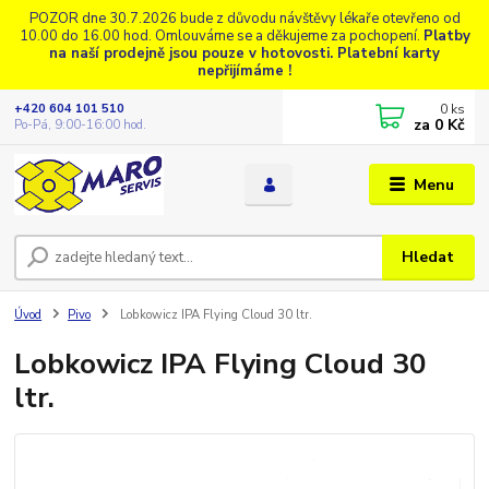
POZOR dne 30.7.2026 bude z důvodu návštěvy lékaře otevřeno od
10.00 do 16.00 hod. Omlouváme se a děkujeme za pochopení.
Platby
na naší prodejně jsou pouze v hotovosti. Platební karty
nepřijímáme !
0
ks
+420 604 101 510
za
0 Kč
Po-Pá, 9:00-16:00 hod.
Menu
Hledat
Úvod
Pivo
Lobkowicz IPA Flying Cloud 30 ltr.
Lobkowicz IPA Flying Cloud 30
ltr.