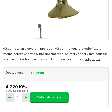
výčepní stojan s otvorem pro jeden výčepní kohout, provedení zlato
včetně nerezové smyčky pro dochlazování průměr vedení 7 mm součástí
stojanu není kohout ani distanční kroužek nebo medaile
celý popis
Dostupnost
Skladem
4 720 Kč
/
ks
3 901 Kč
bez DPH
Přidat do košíku