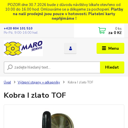
POZOR dne 30.7.2026 bude z důvodu návštěvy lékaře otevřeno od
10.00 do 16.00 hod. Omlouváme se a děkujeme za pochopení.
Platby
na naší prodejně jsou pouze v hotovosti. Platební karty
nepřijímáme !
0
ks
+420 604 101 510
za
0 Kč
Po-Pá, 9:00-16:00 hod.
Menu
Hledat
Úvod
Výčepní stojany + odkapníky
Kobra I zlato TOF
Kobra I zlato TOF