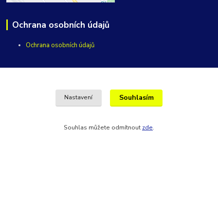
Ochrana osobních údajů
Ochrana osobních údajů
Kontakty
Souhlasím
Nastavení
Maro servis
+420 604 101 510
Souhlas můžete odmítnout
zde
.
Po-Pá, 9:00-16:00 hod.
vycepy@maroservis.cz
Vytvořeno na
Eshop-rychle.cz