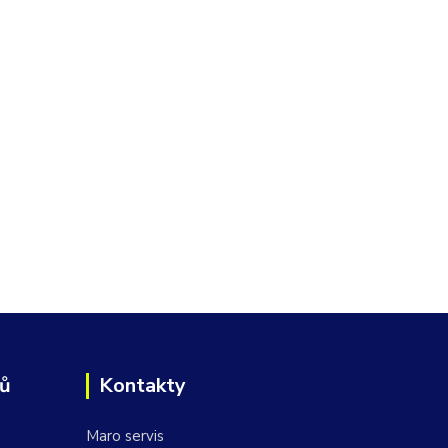
jů
Kontakty
Maro servis