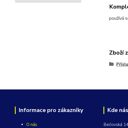
Komple
používá s
Zboží 
Přísl
Informace pro zákazníky
Kde nás
O nás
Bečovská 1