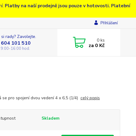
ní.
Platby na naší prodejně jsou pouze v hotovosti. Platební
Přihlášení
 si rady? Zavolejte.
0
ks
 604 101 510
za
0 Kč
 9:00-16:00 hod.
á se pro spojení dvou vedení 4 x 6,5 (1/4)
celý popis
tupnost
Skladem