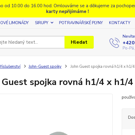
o od 10.00 do 16.00 hod. Omlouváme se a děkujeme za pochope
karty nepřijímáme !
OVÉ LIMONÁDY
SIRUPY
POTRAVINÁŘSKÉ PLYNY
KONTAKTY
Nevíte
Hledat
+420
Po-Pá,
říslušenství
John-Guest spojky
John Guest spojka rovná h1/4 x h1/4
 Guest spojka rovná h1/4 x h1/4
použív
Dos