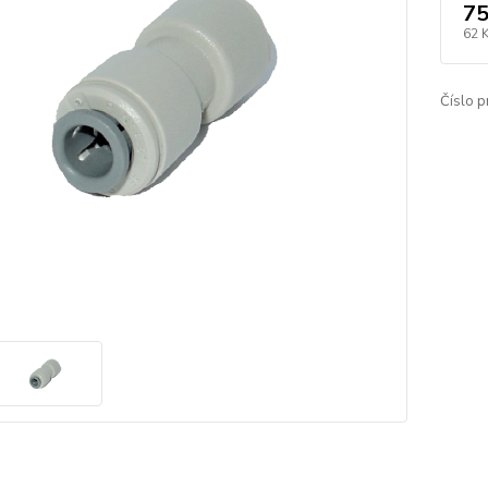
75
62 
Číslo p