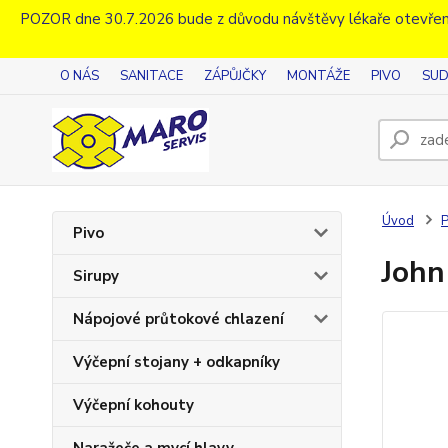
POZOR dne 30.7.2026 bude z důvodu návštěvy lékaře otevřen
O NÁS
SANITACE
ZÁPŮJČKY
MONTÁŽE
PIVO
SUD
Úvod
P
Pivo
John
Sirupy
Nápojové průtokové chlazení
Výčepní stojany + odkapníky
Výčepní kohouty