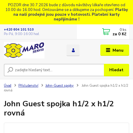
POZOR dne 30.7.2026 bude z důvodu návštěvy lékaře otevřeno od
10.00 do 16.00 hod. Omlouváme se a děkujeme za pochopení.
Platby
na naší prodejně jsou pouze v hotovosti. Platební karty
nepřijímáme !
0
ks
+420 604 101 510
za
0 Kč
Po-Pá, 9:00-16:00 hod.
Menu
Hledat
Úvod
Příslušenství
John-Guest spojky
John Guest spojka h1/2 x h1/2
rovná
John Guest spojka h1/2 x h1/2
rovná