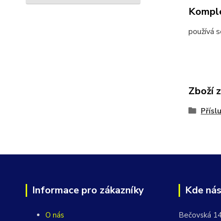
Komple
používá s
Zboží 
Přísl
Informace pro zákazníky
Kde nás
O nás
Bečovská 1