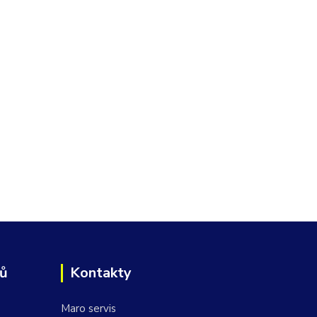
jů
Kontakty
Maro servis