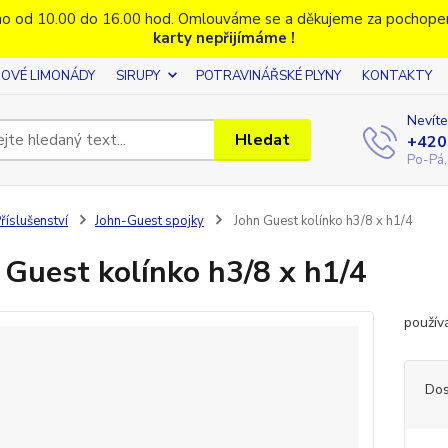
o od 10.00 do 16.00 hod. Omlouváme se a děkujeme za pochope
karty nepřijímáme !
OVÉ LIMONÁDY
SIRUPY
POTRAVINÁŘSKÉ PLYNY
KONTAKTY
Nevíte
Hledat
+420
Po-Pá,
říslušenství
John-Guest spojky
John Guest kolínko h3/8 x h1/4
 Guest kolínko h3/8 x h1/4
použív
Dos