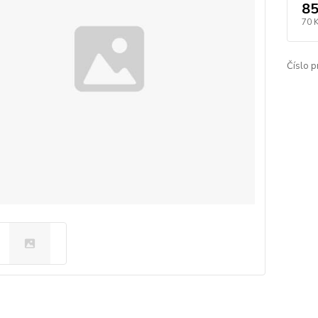
85
70 
Číslo p