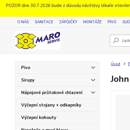
POZOR dne 30.7.2026 bude z důvodu návštěvy lékaře otevřen
O NÁS
SANITACE
ZÁPŮJČKY
MONTÁŽE
PIVO
SUD
Úvod
P
Pivo
John
Sirupy
Nápojové průtokové chlazení
Výčepní stojany + odkapníky
Výčepní kohouty