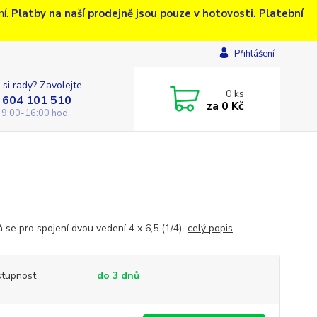
ní.
Platby na naší prodejně jsou pouze v hotovosti. Platební
Přihlášení
 si rady? Zavolejte.
0
ks
 604 101 510
za
0 Kč
 9:00-16:00 hod.
á se pro spojení dvou vedení 4 x 6,5 (1/4)
celý popis
tupnost
do 3 dnů