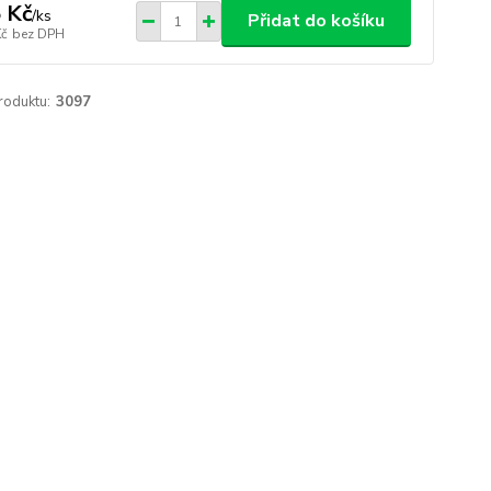
 Kč
/
ks
Přidat do košíku
Kč
bez DPH
roduktu:
3097