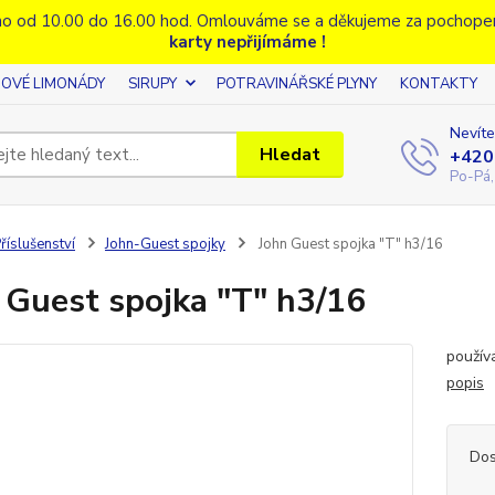
o od 10.00 do 16.00 hod. Omlouváme se a děkujeme za pochope
karty nepřijímáme !
OVÉ LIMONÁDY
SIRUPY
POTRAVINÁŘSKÉ PLYNY
KONTAKTY
Nevíte
Hledat
+420
Po-Pá,
říslušenství
John-Guest spojky
John Guest spojka "T" h3/16
 Guest spojka "T" h3/16
použív
popis
Dos