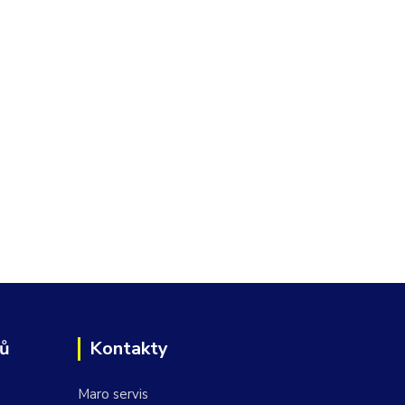
jů
Kontakty
Maro servis