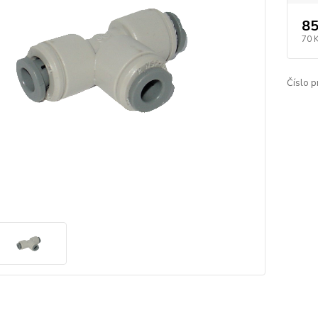
85
70 
Číslo p