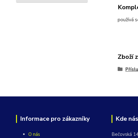
Komple
používá s
Zboží 
Přísl
Informace pro zákazníky
Kde nás
O nás
Bečovská 1