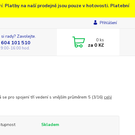
ní.
Platby na naší prodejně jsou pouze v hotovosti. Platební
Přihlášení
 si rady? Zavolejte.
0
ks
 604 101 510
za
0 Kč
 9:00-16:00 hod.
á se pro spojení tří vedení s vnějším průměrem 5 (3/16)
celý
tupnost
Skladem