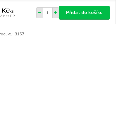
 Kč
/
ks
Přidat do košíku
Kč
bez DPH
roduktu:
3157