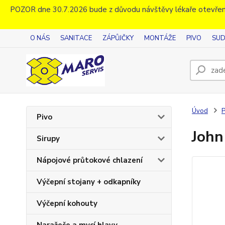
POZOR dne 30.7.2026 bude z důvodu návštěvy lékaře otevřen
O NÁS
SANITACE
ZÁPŮJČKY
MONTÁŽE
PIVO
SUD
Úvod
P
Pivo
John
Sirupy
Nápojové průtokové chlazení
Výčepní stojany + odkapníky
Výčepní kohouty