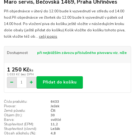
Maro servis, Bečovská 1469, Praha Uhříněves
Při objednávce v úterý do 12.00 bude k vyzvednutí ve středu od 14.00
hod.Při objednávce ve čtvrtek do 12.00 bude k vyzvednutí v pátek od
14.00 hod. Po vložení piva do košíku ještě vložte v následujícím kroku
dole obaly (ještě přidat do košíku).Kolik vložíte do košíku tohoto piva,
tolik vložte též ob...
celý popis
Dostupnost
při nejbližším závozu příslušného pivovaru viz. níže
1 250 Kč
/
ks
1 033 Kč
bez DPH
Přidat do košíku
Číslo produktu:
6433
Pivovar:
Ježek
Země původu:
ČR
Objem (ltr,):
30
Barva:
světlé
Stupňovitost (EPM):
11,2
Stupňovitost (slovně):
Ležák
Obsah alkoholu (%):
4,8