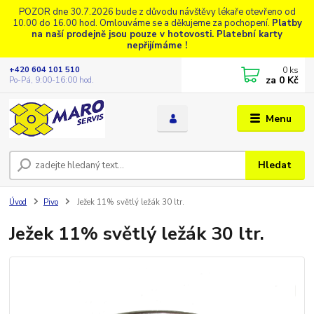
POZOR dne 30.7.2026 bude z důvodu návštěvy lékaře otevřeno od
10.00 do 16.00 hod. Omlouváme se a děkujeme za pochopení.
Platby
na naší prodejně jsou pouze v hotovosti. Platební karty
nepřijímáme !
0
ks
+420 604 101 510
za
0 Kč
Po-Pá, 9:00-16:00 hod.
Menu
Hledat
Úvod
Pivo
Ježek 11% světlý ležák 30 ltr.
Ježek 11% světlý ležák 30 ltr.