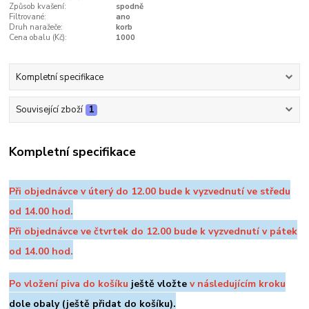
Způsob kvašení:
spodně
Filtrované:
ano
Druh naražeče:
korb
Cena obalu (Kč):
1000
Kompletní specifikace
Související zboží
1
Kompletní specifikace
Při objednávce v úterý do 12.00 bude k vyzvednutí ve středu
od 14.00 hod.
Při objednávce ve čtvrtek do 12.00 bude k vyzvednutí v pátek
od 14.00 hod.
Po vložení piva do košíku
ještě vložte
v následujícím kroku
dole
obaly (ještě přidat do košíku).