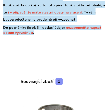
Kolik vložíte do košíku tohoto piva, tolik vložte též obalů, a
to
i v případě, že máte vlastní obaly na vrácení
. Ty vám
budou odečteny na prodejně při vyzvednutí.
Do poznámky (krok 3 - dodací údaje)
nezapomeňte napsat
datum vyzvednutí
.
Související zboží
1