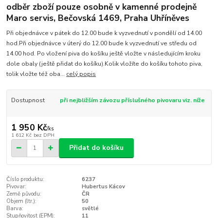
odběr zboží pouze osobně v kamenné prodejně
Maro servis, Bečovská 1469, Praha Uhříněves
Při objednávce v pátek do 12.00 bude k vyzvednutí v pondělí od 14.00
hod.Při objednávce v úterý do 12.00 bude k vyzvednutí ve středu od
14.00 hod. Po vložení piva do košíku ještě vložte v následujícím kroku
dole obaly (ještě přidat do košíku).Kolik vložíte do košíku tohoto piva,
tolik vložte též oba...
celý popis
Dostupnost
při nejbližším závozu příslušného pivovaru viz. níže
1 950 Kč
/
ks
1 612 Kč
bez DPH
Přidat do košíku
Číslo produktu:
6237
Pivovar:
Hubertus Kácov
Země původu:
ČR
Objem (ltr,):
50
Barva:
světlé
Stupňovitost (EPM):
11