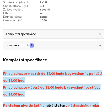
Stupňovitost (slovně):
Ležák
Obsah alkoholu (%):
4,4
Způsob kvašení:
spodně
Filtrované:
ne
Druh naražeče:
kombi
Cena obalu (Kč):
1000
Kompletní specifikace
Související zboží
1
Kompletní specifikace
Při objednávce v pátek do 12.00 bude k vyzvednutí v pondělí
od 14.00 hod.
Při objednávce v úterý do 12.00 bude k vyzvednutí ve středu
od 14.00 hod.
Po vložení piva do košíku
ještě vložte
v následujícím kroku