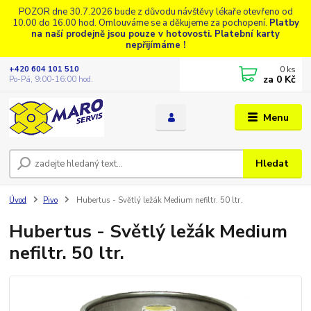
POZOR dne 30.7.2026 bude z důvodu návštěvy lékaře otevřeno od
10.00 do 16.00 hod. Omlouváme se a děkujeme za pochopení.
Platby
na naší prodejně jsou pouze v hotovosti. Platební karty
nepřijímáme !
0
ks
+420 604 101 510
za
0 Kč
Po-Pá, 9:00-16:00 hod.
Menu
Hledat
Úvod
Pivo
Hubertus - Světlý ležák Medium nefiltr. 50 ltr.
Hubertus - Světlý ležák Medium
nefiltr. 50 ltr.