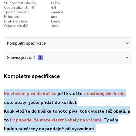
Stupňovitost (slovně):
Ležák
Obsah alkoholu (%):
4,4
Způsob kvašení:
spodně
Filtrované:
ano
Druh naražeče:
kombi
Cena obalu (Kč):
2000
Kompletní specifikace
Související zboží
1
Kompletní specifikace
Po vložení piva do košíku
ještě vložte
v následujícím kroku
dole
obaly (ještě přidat do košíku).
Kolik vložíte do košíku tohoto piva, tolik vložte též obalů, a
to
i v případě, že máte vlastní obaly na vrácení
. Ty vám
budou odečteny na prodejně při vyzvednutí.