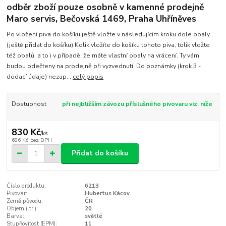
odběr zboží pouze osobně v kamenné prodejně
Maro servis, Bečovská 1469, Praha Uhříněves
Po vložení piva do košíku ještě vložte v následujícím kroku dole obaly
(ještě přidat do košíku).Kolik vložíte do košíku tohoto piva, tolik vložte
též obalů, a to i v případě, že máte vlastní obaly na vrácení. Ty vám
budou odečteny na prodejně při vyzvednutí. Do poznámky (krok 3 -
dodací údaje) nezap...
celý popis
Dostupnost
při nejbližším závozu příslušného pivovaru viz. níže
830 Kč
/
ks
686 Kč
bez DPH
Přidat do košíku
Číslo produktu:
6213
Pivovar:
Hubertus Kácov
Země původu:
ČR
Objem (ltr,):
20
Barva:
světlé
Stupňovitost (EPM):
11