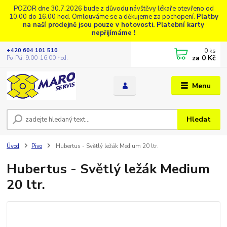
POZOR dne 30.7.2026 bude z důvodu návštěvy lékaře otevřeno od
10.00 do 16.00 hod. Omlouváme se a děkujeme za pochopení.
Platby
na naší prodejně jsou pouze v hotovosti. Platební karty
nepřijímáme !
0
ks
+420 604 101 510
za
0 Kč
Po-Pá, 9:00-16:00 hod.
Menu
Hledat
Úvod
Pivo
Hubertus - Světlý ležák Medium 20 ltr.
Hubertus - Světlý ležák Medium
20 ltr.