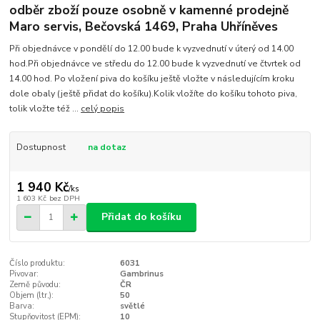
odběr zboží pouze osobně v kamenné prodejně
Maro servis, Bečovská 1469, Praha Uhříněves
Při objednávce v pondělí do 12.00 bude k vyzvednutí v úterý od 14.00
hod.Při objednávce ve středu do 12.00 bude k vyzvednutí ve čtvrtek od
14.00 hod. Po vložení piva do košíku ještě vložte v následujícím kroku
dole obaly (ještě přidat do košíku).Kolik vložíte do košíku tohoto piva,
tolik vložte též ...
celý popis
Dostupnost
na dotaz
1 940 Kč
/
ks
1 603 Kč
bez DPH
Přidat do košíku
Číslo produktu:
6031
Pivovar:
Gambrinus
Země původu:
ČR
Objem (ltr,):
50
Barva:
světlé
Stupňovitost (EPM):
10