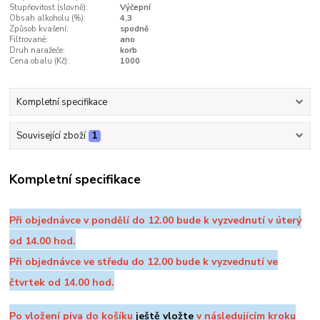
Stupňovitost (slovně):
Výčepní
Obsah alkoholu (%):
4,3
Způsob kvašení:
spodně
Filtrované:
ano
Druh naražeče:
korb
Cena obalu (Kč):
1000
Kompletní specifikace
Související zboží
1
Kompletní specifikace
Při objednávce v pondělí do 12.00 bude k vyzvednutí v úterý
od 14.00 hod.
Při objednávce ve středu do 12.00 bude k vyzvednutí ve
čtvrtek od 14.00 hod.
Po vložení piva do košíku
ještě vložte
v následujícím kroku