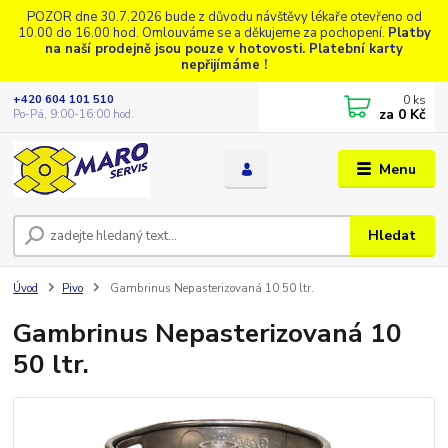
POZOR dne 30.7.2026 bude z důvodu návštěvy lékaře otevřeno od
10.00 do 16.00 hod. Omlouváme se a děkujeme za pochopení.
Platby
na naší prodejně jsou pouze v hotovosti. Platební karty
nepřijímáme !
0
ks
+420 604 101 510
za
0 Kč
Po-Pá, 9:00-16:00 hod.
Menu
Hledat
Úvod
Pivo
Gambrinus Nepasterizovaná 10 50 ltr.
Gambrinus Nepasterizovaná 10
50 ltr.