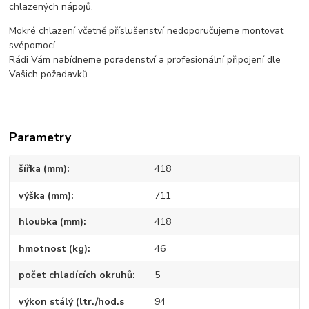
chlazených nápojů.
Mokré chlazení včetně příslušenství nedoporučujeme montovat
svépomocí.
Rádi Vám nabídneme poradenství a profesionální připojení dle
Vašich požadavků.
Parametry
šířka (mm)
418
výška (mm)
711
hloubka (mm)
418
hmotnost (kg)
46
počet chladících okruhů
5
výkon stálý (ltr./hod.s
94