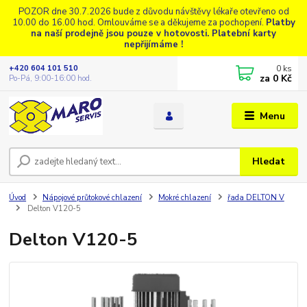
POZOR dne 30.7.2026 bude z důvodu návštěvy lékaře otevřeno od
10.00 do 16.00 hod. Omlouváme se a děkujeme za pochopení.
Platby
na naší prodejně jsou pouze v hotovosti. Platební karty
nepřijímáme !
0
ks
+420 604 101 510
za
0 Kč
Po-Pá, 9:00-16:00 hod.
Menu
Hledat
Úvod
Nápojové průtokové chlazení
Mokré chlazení
řada DELTON V
Delton V120-5
Delton V120-5