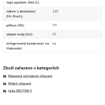
tepl.spádem 10st.C)
výkon s akumulací
135
(ltr./hod.)
příkon (W)
???
objem vody (ltr)
37
integrovaný kompresor na
ne
tlakování
Zboží zařazeno v kategoriích
Nápojové průtokové chlazení
Mokré chlazení
řada DELTON V