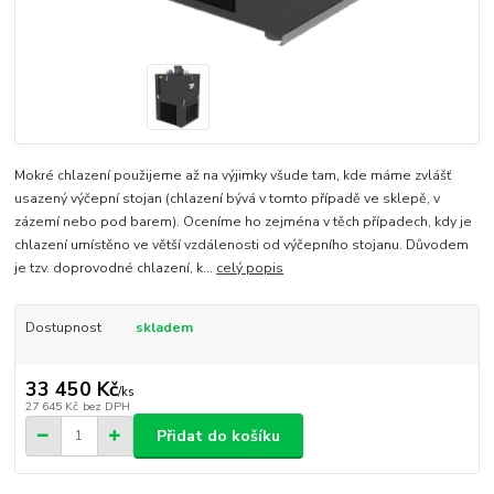
Mokré chlazení použijeme až na výjimky všude tam, kde máme zvlášť
usazený výčepní stojan (chlazení bývá v tomto případě ve sklepě, v
zázemí nebo pod barem). Oceníme ho zejména v těch případech, kdy je
chlazení umístěno ve větší vzdálenosti od výčepního stojanu. Důvodem
je tzv. doprovodné chlazení, k...
celý popis
Dostupnost
skladem
33 450 Kč
/
ks
27 645 Kč
bez DPH
Přidat do košíku