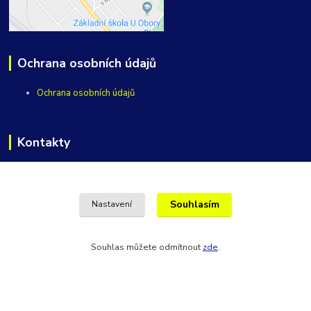
Ochrana osobních údajů
Ochrana osobních údajů
Kontakty
Maro servis
Souhlasím
+420 604 101 510
Nastavení
Po-Pá, 9:00-16:00 hod.
vycepy@maroservis.cz
Souhlas můžete odmítnout
zde
.