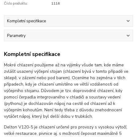
Číslo produktu:
1116
Kompletní specifikace
Parametry
Kompletní specifikace
Mokré chlazení použijeme až na výjimky všude tam, kde máme
zvlášť usazený výčepní stojan (chlazení bývá v tomto případě ve
sklepě, v zázemí nebo pod barem). Oceníme ho zejména v těch
případech, kdy je chlazení umístěno ve větší vzdálenosti od
výčepního stojanu. Důvodem je tzv. doprovodné chlazení, kdy
pomocí čerpadla integrovaného v chladiči a soustavy vedení
(pythonu) je dochlazován nápoj na cestě od chlazení až k
výčepním kohoutům. Není tedy třeba z důvodu znehodnocení
vytáčet nápoj, který byl delší dobu v trubkách.
Delton V120-5 je chlazení určené pro provozy s vysokou výtočí,
velké restaurace, pivnice aj. s možností čepovat maximálně 5