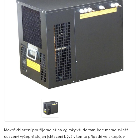
Mokré chlazení použijeme až na výjimky všude tam, kde máme zvlášť
usazený výčepní stojan (chlazení bývá v tomto případě ve sklepě, v