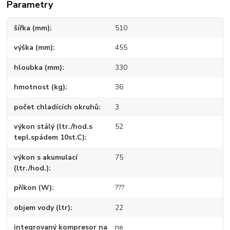
Parametry
šířka (mm)
510
výška (mm)
455
hloubka (mm)
330
hmotnost (kg)
36
počet chladících okruhů
3
výkon stálý (ltr./hod.s
52
tepl.spádem 10st.C)
výkon s akumulací
75
(ltr./hod.)
příkon (W)
???
objem vody (ltr)
22
integrovaný kompresor na
ne