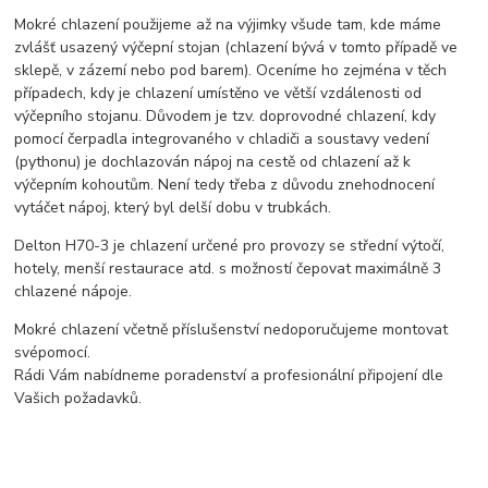
Mokré chlazení použijeme až na výjimky všude tam, kde máme
zvlášť usazený výčepní stojan (chlazení bývá v tomto případě ve
sklepě, v zázemí nebo pod barem). Oceníme ho zejména v těch
případech, kdy je chlazení umístěno ve větší vzdálenosti od
výčepního stojanu. Důvodem je tzv. doprovodné chlazení, kdy
pomocí čerpadla integrovaného v chladiči a soustavy vedení
(pythonu) je dochlazován nápoj na cestě od chlazení až k
výčepním kohoutům. Není tedy třeba z důvodu znehodnocení
vytáčet nápoj, který byl delší dobu v trubkách.
Delton H70-3 je chlazení určené pro provozy se střední výtočí,
hotely, menší restaurace atd. s možností čepovat maximálně 3
chlazené nápoje.
Mokré chlazení včetně příslušenství nedoporučujeme montovat
svépomocí.
Rádi Vám nabídneme poradenství a profesionální připojení dle
Vašich požadavků.