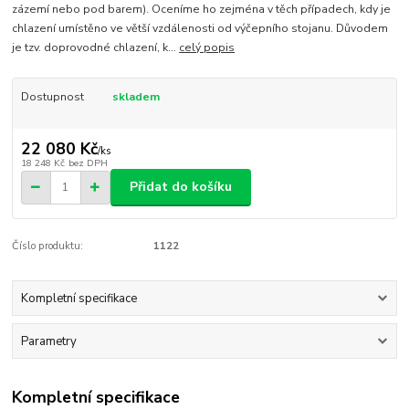
zázemí nebo pod barem). Oceníme ho zejména v těch případech, kdy je
chlazení umístěno ve větší vzdálenosti od výčepního stojanu. Důvodem
je tzv. doprovodné chlazení, k...
celý popis
Dostupnost
skladem
22 080 Kč
/
ks
18 248 Kč
bez DPH
Přidat do košíku
Číslo produktu:
1122
Kompletní specifikace
Parametry
Kompletní specifikace