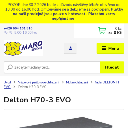
POZOR dne 30.7.2026 bude z důvodu návštěvy lékaře otevřeno od
10.00 do 16.00 hod. Omlouváme se a děkujeme za pochopení.
Platby
na naší prodejně jsou pouze v hotovosti. Platební karty
nepřijímáme !
0
ks
+420 604 101 510
za
0 Kč
Po-Pá, 9:00-16:00 hod.
Menu
Hledat
Úvod
Nápojové průtokové chlazení
Mokré chlazení
řada DELTON H
EVO
Delton H70-3 EVO
Delton H70-3 EVO