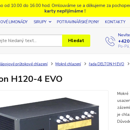
o od 10.00 do 16.00 hod. Omlouváme se a děkujeme za pochope
karty nepřijímáme !
OVÉ LIMONÁDY
SIRUPY
POTRAVINÁŘSKÉ PLYNY
KONTAKTY
Nevíte
Hledat
+420
Po-Pá,
ápojové průtokové chlazení
Mokré chlazení
řada DELTON H EVO
ton H120-4 EVO
Mokré 
usazen
zázemí
je chl
Důvode