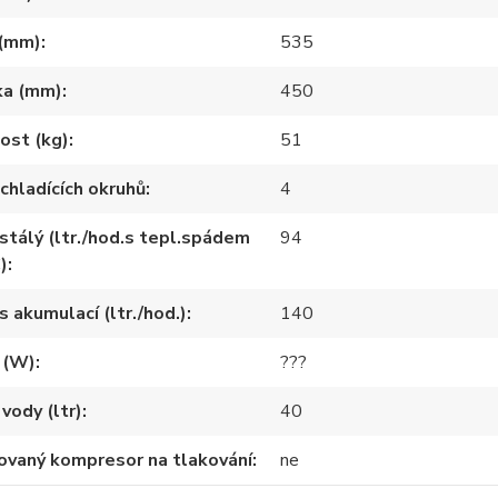
 (mm)
535
ka (mm)
450
ost (kg)
51
chladících okruhů
4
stálý (ltr./hod.s tepl.spádem
94
)
s akumulací (ltr./hod.)
140
 (W)
???
vody (ltr)
40
ovaný kompresor na tlakování
ne