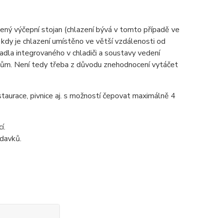
ný výčepní stojan (chlazení bývá v tomto případě ve
kdy je chlazení umístěno ve větší vzdálenosti od
adla integrovaného v chladiči a soustavy vedení
utům. Není tedy třeba z důvodu znehodnocení vytáčet
taurace, pivnice aj. s možností čepovat maximálně 4
í.
adavků.