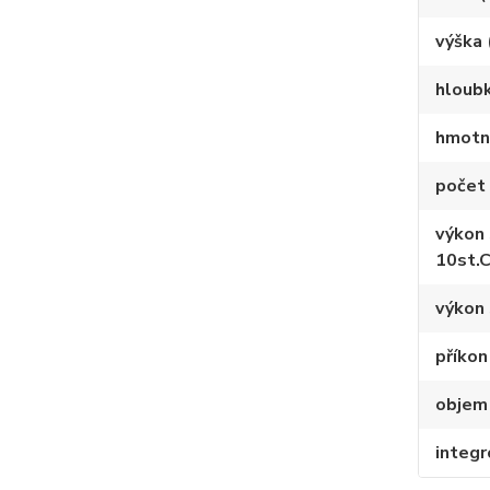
výška
hloub
hmotn
počet 
výkon 
10st.C
výkon 
příkon
objem 
integr