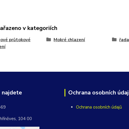
zařazeno v kategoriích
ové průtokové
Mokré chlazení
řad
ení
 najdete
Ochrana osobních úda
469
Ochrana osobních údajů
hříněves, 104 00