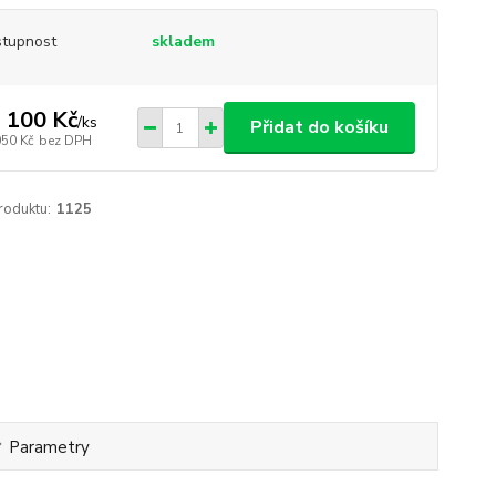
tupnost
skladem
 100 Kč
/
ks
Přidat do košíku
050 Kč
bez DPH
roduktu:
1125
Parametry