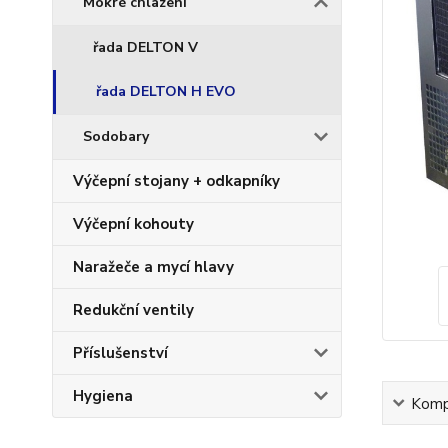
Mokré chlazení
řada DELTON V
řada DELTON H EVO
Sodobary
Výčepní stojany + odkapníky
Výčepní kohouty
Naražeče a mycí hlavy
Redukční ventily
Příslušenství
Hygiena
Kompl