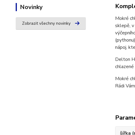
Komple
Novinky
Mokré chl
Zobrazit všechny novinky
sklepě, v
výčepního
(pythonu)
nápoj, kt
Delton H1
chlazené 
Mokré ch
Rádi Vám 
Param
šířka 