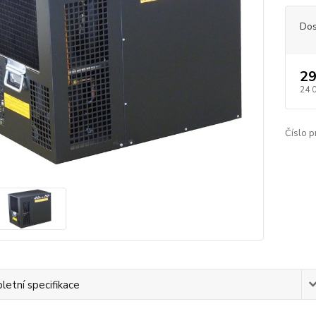
Dos
29
24 
Číslo p
etní specifikace