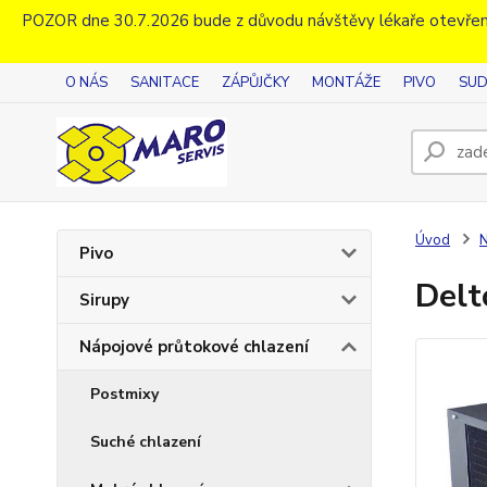
POZOR dne 30.7.2026 bude z důvodu návštěvy lékaře otevřen
O NÁS
SANITACE
ZÁPŮJČKY
MONTÁŽE
PIVO
SUD
Úvod
N
Pivo
Del
Sirupy
Nápojové průtokové chlazení
Postmixy
Suché chlazení