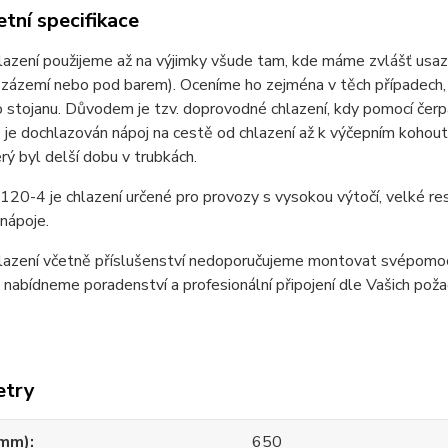
tní specifikace
azení použijeme až na výjimky všude tam, kde máme zvlášť usaze
 zázemí nebo pod barem). Oceníme ho zejména v těch případech, 
 stojanu. Důvodem je tzv. doprovodné chlazení, kdy pomocí čerp
 je dochlazován nápoj na cestě od chlazení až k výčepním koho
erý byl delší dobu v trubkách.
20-4 je chlazení určené pro provozy s vysokou výtočí, velké res
nápoje.
lazení včetně příslušenství nedoporučujeme montovat svépomoc
nabídneme poradenství a profesionální připojení dle Vašich pož
etry
(mm)
650