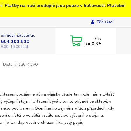
ní.
Platby na naší prodejně jsou pouze v hotovosti. Platební
Přihlášení
 si rady? Zavolejte.
0
ks
 604 101 510
za
0 Kč
 9:00-16:00 hod.
Delton H120-4 EVO
chlazení použijeme až na výjimky všude tam, kde máme zvlášť
ý výčepní stojan (chlazení bývá v tomto případě ve sklepě, v
 nebo pod barem). Oceníme ho zejména v těch případech, kdy
azení umístěno ve větší vzdálenosti od výčepního stojanu.
m je tzv. doprovodné chlazení, k...
celý popis