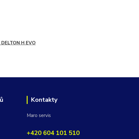
a DELTON H EVO
jů
Kontakty
Maro servis
+420 604 101 510