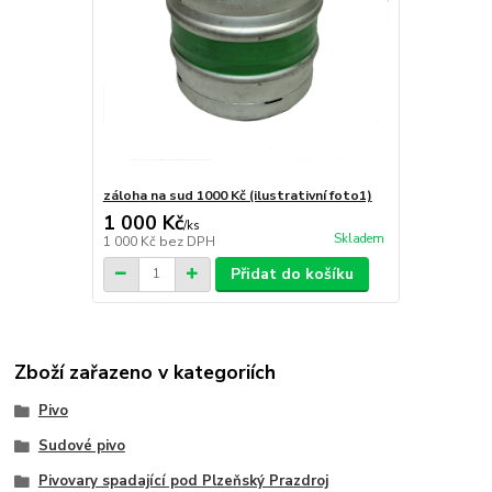
záloha na sud 1000 Kč (ilustrativní foto1)
1 000 Kč
/
ks
Skladem
1 000 Kč
bez DPH
Přidat do košíku
Zboží zařazeno v kategoriích
Pivo
Sudové pivo
Pivovary spadající pod Plzeňský Prazdroj