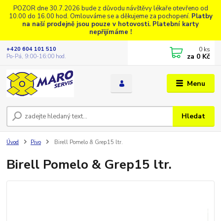
POZOR dne 30.7.2026 bude z důvodu návštěvy lékaře otevřeno od
10.00 do 16.00 hod. Omlouváme se a děkujeme za pochopení.
Platby
na naší prodejně jsou pouze v hotovosti. Platební karty
nepřijímáme !
0
ks
+420 604 101 510
za
0 Kč
Po-Pá, 9:00-16:00 hod.
Menu
Hledat
Úvod
Pivo
Birell Pomelo & Grep15 ltr.
Birell Pomelo & Grep15 ltr.