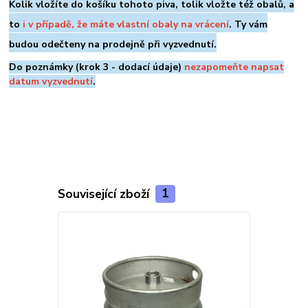
Kolik vložíte do košíku tohoto piva, tolik vložte též obalů, a
to
i v případě, že máte vlastní obaly na vrácení
. Ty vám
budou odečteny na prodejně při vyzvednutí.
Do poznámky (krok 3 - dodací údaje)
nezapomeňte napsat
datum vyzvednutí
.
Související zboží
1