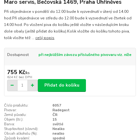
Maro servis, Bečovská 1469, Praha Uhříněves
Při objednávce v pondělí do 12.00 bude k vyzvednutí v úterý od 14.00
hod.Při objednávce ve středu do 12.00 bude k vyzvednutí ve čtvrtek od
14.00 hod. Po vložení piva do košíku ještě vložte v následujícím kroku
dole obaly (ještě přidat do košíku).Kolik vložíte do košíku tohoto piva,
tolik vložte též ...
celý popis
Dostupnost
při nejbližším závozu příslušného pivovaru viz. níže
755 Kč
/
ks
624 Kč
bez DPH
Přidat do košíku
Číslo produktu:
6057
Pivovar:
Radegast
Země původu:
ČR
Objem (ltr,):
15
Barva:
světlé
Stupňovitost (slovně):
Nealko
Obsah alkoholu (%):
nealko
Způsob kvašení:
spodně