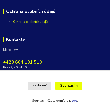
Ochrana osobních údajů
Ochrana osobních údajů
Kontakty
Maro servis
+420 604 101 510
Po-Pá, 9:00-16:00 hod.
vycepy@maroservis.cz
Souhlasím
Nastavení
Souhlas můžete odmítnout
zde
.
Vytvořeno na
Eshop-rychle.cz