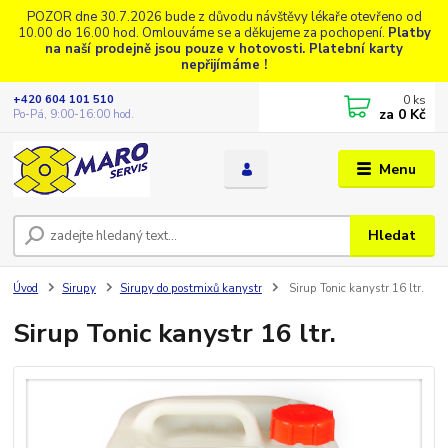
POZOR dne 30.7.2026 bude z důvodu návštěvy lékaře otevřeno od
10.00 do 16.00 hod. Omlouváme se a děkujeme za pochopení.
Platby
na naší prodejně jsou pouze v hotovosti. Platební karty
nepřijímáme !
0
ks
+420 604 101 510
za
0 Kč
Po-Pá, 9:00-16:00 hod.
Menu
Hledat
Úvod
Sirupy
Sirupy do postmixů kanystr
Sirup Tonic kanystr 16 ltr.
Sirup Tonic kanystr 16 ltr.