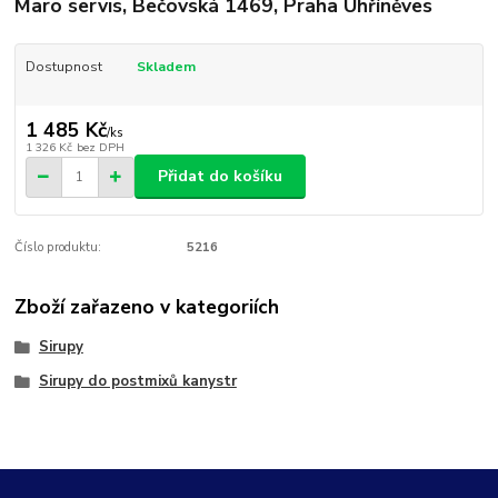
Maro servis, Bečovská 1469, Praha Uhříněves
Dostupnost
Skladem
1 485 Kč
/
ks
1 326 Kč
bez DPH
Přidat do košíku
Číslo produktu:
5216
Zboží zařazeno v kategoriích
Sirupy
Sirupy do postmixů kanystr