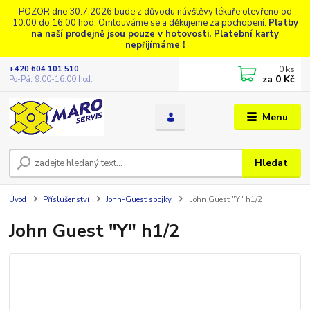
POZOR dne 30.7.2026 bude z důvodu návštěvy lékaře otevřeno od
10.00 do 16.00 hod. Omlouváme se a děkujeme za pochopení.
Platby
na naší prodejně jsou pouze v hotovosti. Platební karty
nepřijímáme !
0
ks
+420 604 101 510
za
0 Kč
Po-Pá, 9:00-16:00 hod.
Menu
Hledat
Úvod
Příslušenství
John-Guest spojky
John Guest "Y" h1/2
John Guest "Y" h1/2